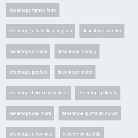
desentope fernão ferro
desentope aldeia de paio pires
desentope barreiro
desentope almada
desentope montijo
desentope pegões
desentope moita
desentope baixa da banheira
desentope palmela
desentope sesimbra
desentope quinta do conde
desentope alcochete
desentope azeitão