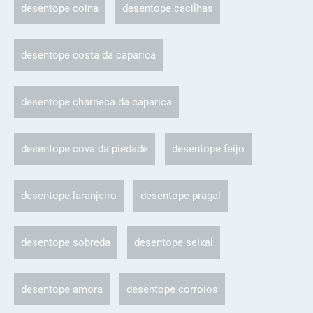
desentope coina
desentope cacilhas
desentope costa da caparica
desentope charneca da caparica
desentope cova da piedade
desentope feijo
desentope laranjeiro
desentope pragal
desentope sobreda
desentope seixal
desentope amora
desentope corroios