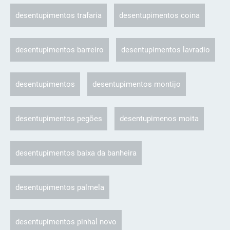
desentupimentos trafaria
desentupimentos coina
desentupimentos barreiro
desentupimentos lavradio
desentupimentos
desentupimentos montijo
desentupimentos pegões
desentupimenos moita
desentupimentos baixa da banheira
desentupimentos palmela
desentupimentos pinhal novo