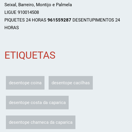
Seixal, Barreiro, Montijo e Palmela
LIGUE 910014508
PIQUETES 24 HORAS
961559287
DESENTUPIMENTOS 24
HORAS
ETIQUETAS
desentope coina
desentope cacilhas
desentope costa da caparica
desentope charneca da caparica