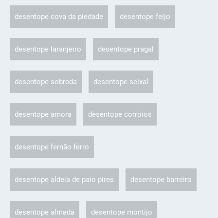
desentope cova da piedade
desentope feijo
desentope laranjeiro
desentope pragal
desentope sobreda
desentope seixal
desentope amora
desentope corroios
desentope fernão ferro
desentope aldeia de paio pires
desentope barreiro
desentope almada
desentope montijo