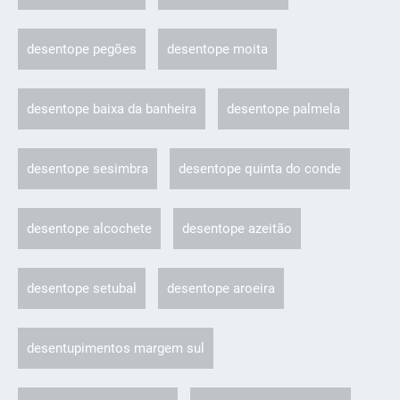
desentope pegões
desentope moita
desentope baixa da banheira
desentope palmela
desentope sesimbra
desentope quinta do conde
desentope alcochete
desentope azeitão
desentope setubal
desentope aroeira
desentupimentos margem sul